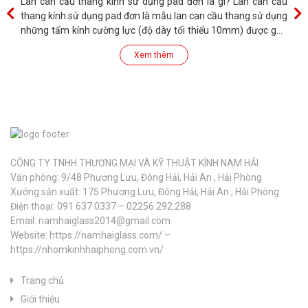
Lan can cầu thang kính sử dụng pad đơn là gì? Lan can cầu
thang kính sử dụng pad đơn là mẫu lan can cầu thang sử dụng
những tấm kính cường lực (độ dày tối thiểu 10mm) được gắn
với sườn của bậc cầu thang và tay vịn bằng các pad đơn có
Xem thêm
hình
CÔNG TY TNHH THƯƠNG MẠI VÀ KỸ THUẬT KÍNH NAM HẢI
Văn phòng: 9/48 Phương Lưu, Đông Hải, Hải An , Hải Phòng
Xưởng sản xuất: 175 Phương Lưu, Đông Hải, Hải An , Hải Phòng
Điện thoại: 091 637 0337 – 02256.292.288
Email: namhaiglass2014@gmail.com
Website: https://namhaiglass.com/ –
https://nhomkinhhaiphong.com.vn/
Trang chủ
Giới thiệu