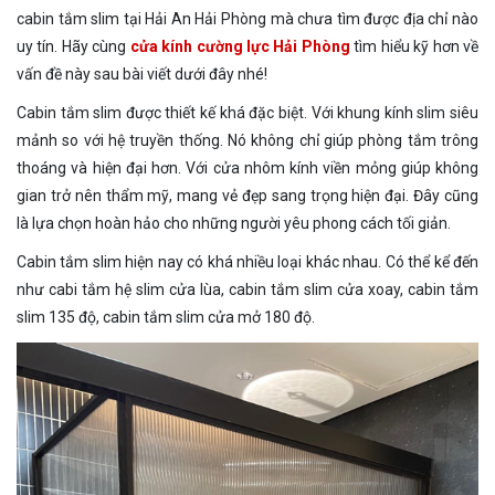
cabin tắm slim tại Hải An Hải Phòng mà chưa tìm được địa chỉ nào
uy tín. Hãy cùng
cửa kính cường lực Hải Phòng
tìm hiểu kỹ hơn về
vấn đề này sau bài viết dưới đây nhé!
Cabin tắm slim được thiết kế khá đặc biệt. Với khung kính slim siêu
mảnh so với hệ truyền thống. Nó không chỉ giúp phòng tắm trông
thoáng và hiện đại hơn. Với cửa nhôm kính viền mỏng giúp không
gian trở nên thẩm mỹ, mang vẻ đẹp sang trọng hiện đại. Đây cũng
là lựa chọn hoàn hảo cho những người yêu phong cách tối giản.
Cabin tắm slim hiện nay có khá nhiều loại khác nhau. Có thể kể đến
như cabi tắm hệ slim cửa lùa, cabin tắm slim cửa xoay, cabin tắm
slim 135 độ, cabin tắm slim cửa mở 180 độ.