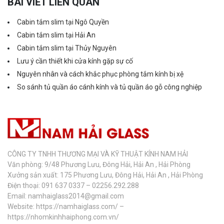
BÀI VIẾT LIÊN QUAN
Cabin tắm slim tại Ngô Quyền
Cabin tắm slim tại Hải An
Cabin tắm slim tại Thủy Nguyên
Lưu ý cần thiết khi cửa kính gặp sự cố
Nguyên nhân và cách khắc phục phòng tắm kính bị xệ
So sánh tủ quần áo cánh kính và tủ quần áo gỗ công nghiệp
CÔNG TY TNHH THƯƠNG MẠI VÀ KỸ THUẬT KÍNH NAM HẢI
Văn phòng: 9/48 Phương Lưu, Đông Hải, Hải An , Hải Phòng
Xưởng sản xuất: 175 Phương Lưu, Đông Hải, Hải An , Hải Phòng
Điện thoại: 091 637 0337 – 02256.292.288
Email: namhaiglass2014@gmail.com
Website: https://namhaiglass.com/ –
https://nhomkinhhaiphong.com.vn/